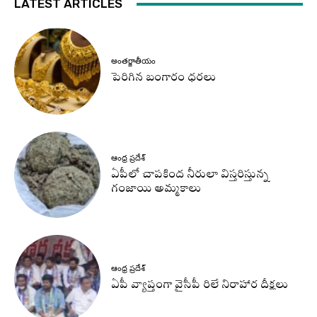
LATEST ARTICLES
అంతర్జాతీయం
పెరిగిన బంగారం ధరలు
ఆంధ్ర ప్రదేశ్
ఏపీలో చాపకింద నీరులా విస్తరిస్తున్న
గంజాయి అమ్మకాలు
ఆంధ్ర ప్రదేశ్
ఏపీ వ్యాప్తంగా వైసీపీ రిలే నిరాహార దీక్షలు