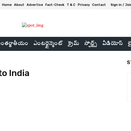
Home
About
Advertise
Fact-Check
T & C
Privacy
Contact
Sign in / Joi
ంతర్జాతీయం
ఎంటర్టైన్మెంట్
క్రైమ్
స్పోర్ట్స్
వీడియోస్
ల
S
to India