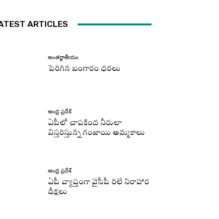
ATEST ARTICLES
అంతర్జాతీయం
పెరిగిన బంగారం ధరలు
ఆంధ్ర ప్రదేశ్
ఏపీలో చాపకింద నీరులా
విస్తరిస్తున్న గంజాయి అమ్మకాలు
ఆంధ్ర ప్రదేశ్
ఏపీ వ్యాప్తంగా వైసీపీ రిలే నిరాహార
దీక్షలు