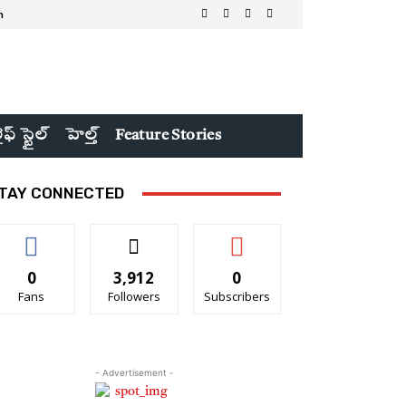
n
ైఫ్ స్టైల్
హెల్త్
Feature Stories
TAY CONNECTED
0
3,912
0
Fans
Followers
Subscribers
- Advertisement -