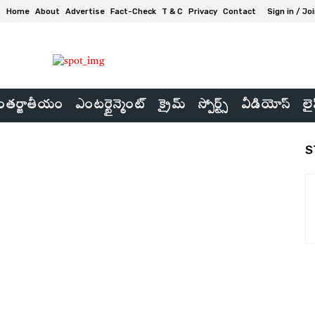
Home
About
Advertise
Fact-Check
T & C
Privacy
Contact
Sign in / Jo
తర్జాతీయం
ఎంటర్టైన్మెంట్
క్రైమ్
స్పోర్ట్స్
వీడియోస్
లై
S