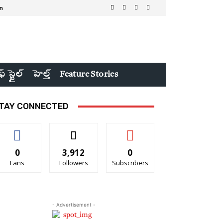
in
ఫ్ స్టైల్
హెల్త్
Feature Stories
TAY CONNECTED
0
3,912
0
Fans
Followers
Subscribers
- Advertisement -