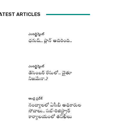
ATEST ARTICLES
ఎంటర్టైన్మెంట్
ధనుష్‌.. ప్లాన్ అదిరింది..
ఎంటర్టైన్మెంట్
డిసెంబర్ రేసులో.. చైతూ
నిజమేనా..?
ఆంధ్ర ప్రదేశ్
నంద్యాలలో ఏసీబీ అధికారుల
సోదాలు.. సబ్-రిజిస్ట్రార్
కార్యాలయంలో తనిఖీలు