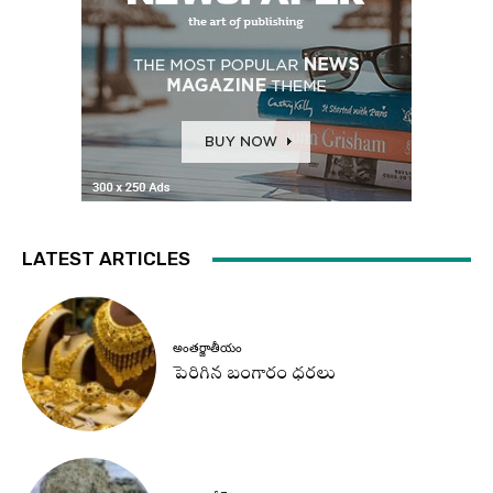
LATEST ARTICLES
అంతర్జాతీయం
పెరిగిన బంగారం ధరలు