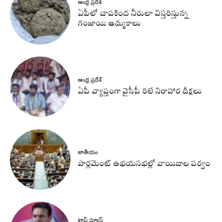
ఆంధ్ర ప్రదేశ్
ఏపీలో చాపకింద నీరులా విస్తరిస్తున్న
గంజాయి అమ్మకాలు
ఆంధ్ర ప్రదేశ్
ఏపీ వ్యాప్తంగా వైసీపీ రిలే నిరాహార దీక్షలు
జాతీయం
పార్లమెంట్ ఉభయసభల్లో వాయిదాల పర్వం
టాప్ న్యూస్