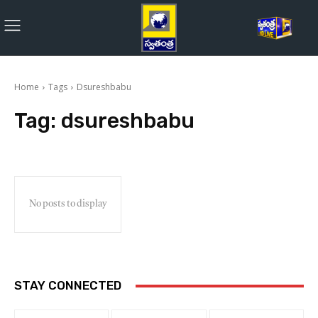
Home
Tags
Dsureshbabu
Tag:
dsureshbabu
No posts to display
STAY CONNECTED