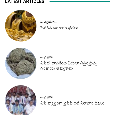
LATEST ARTICLES
అంతర్జాతీయం
పెరిగిన బంగారం ధరలు
ఆంధ్ర ప్రదేశ్
ఏపీలో చాపకింద నీరులా విస్తరిస్తున్న
గంజాయి అమ్మకాలు
ఆంధ్ర ప్రదేశ్
ఏపీ వ్యాప్తంగా వైసీపీ రిలే నిరాహార దీక్షలు