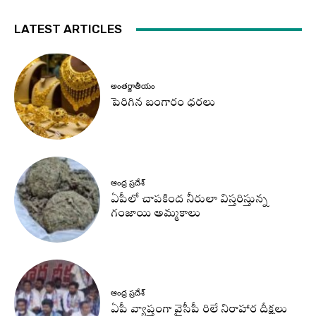
LATEST ARTICLES
అంతర్జాతీయం
పెరిగిన బంగారం ధరలు
ఆంధ్ర ప్రదేశ్
ఏపీలో చాపకింద నీరులా విస్తరిస్తున్న
గంజాయి అమ్మకాలు
ఆంధ్ర ప్రదేశ్
ఏపీ వ్యాప్తంగా వైసీపీ రిలే నిరాహార దీక్షలు