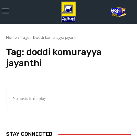
Home
Tags
Doddi komurayya jayanthi
Tag:
doddi komurayya
jayanthi
No posts to display
STAY CONNECTED