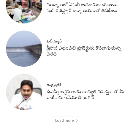
నంద్యాలలో ఏసీబీ అధికారుల సోదాలు..
సబ్-రిజిస్ట్రార్ కార్యాలయంలో తనిఖీలు
టాప్ న్యూస్
శ్రీపాద ఎల్లంపల్లి ప్రాజెక్టుకు కొనసాగుతున్న
వరద
ఆంధ్ర ప్రదేశ్
డీఎస్సీ అక్రమాలకు బాధ్యత వహిస్తూ లోకేష్‌
రాజీనామా చేయాలి- జగన్
Load more