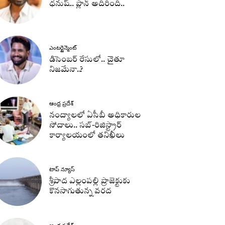
ధనుష్‌.. ప్లాన్ అదిరింది..
ఎంటర్టైన్మెంట్
డిసెంబర్ రేసులో.. చైతూ
నిజమేనా..?
ఆంధ్ర ప్రదేశ్
నంద్యాలలో ఏసీబీ అధికారుల
సోదాలు.. సబ్-రిజిస్ట్రార్
కార్యాలయంలో తనిఖీలు
టాప్ న్యూస్
శ్రీపాద ఎల్లంపల్లి ప్రాజెక్టుకు
కొనసాగుతున్న వరద