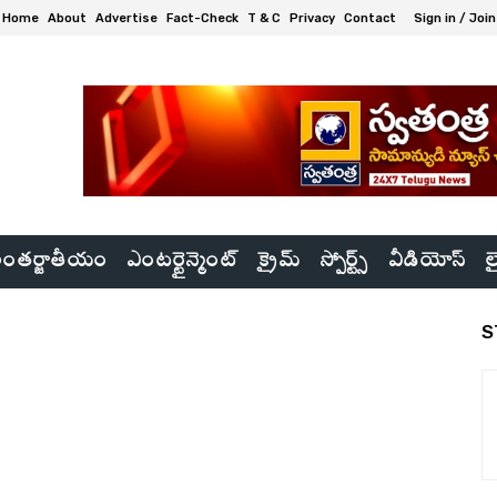
Home
About
Advertise
Fact-Check
T & C
Privacy
Contact
Sign in / Join
ంతర్జాతీయం
ఎంటర్టైన్మెంట్
క్రైమ్
స్పోర్ట్స్
వీడియోస్
ల
S