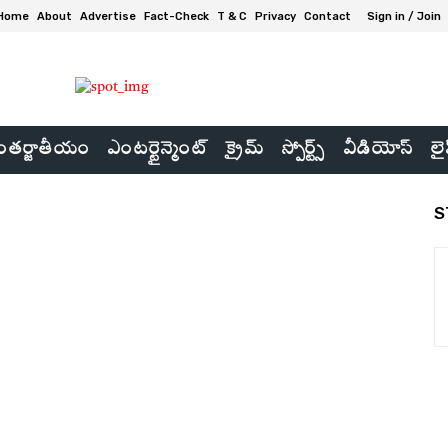
Home
About
Advertise
Fact-Check
T & C
Privacy
Contact
Sign in / Join
తర్జాతీయం
ఎంటర్టైన్మెంట్
క్రైమ్
స్పోర్ట్స్
వీడియోస్
లై
S