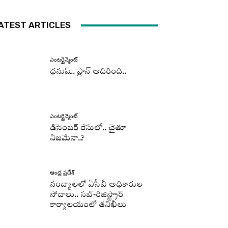
ATEST ARTICLES
ఎంటర్టైన్మెంట్
ధనుష్‌.. ప్లాన్ అదిరింది..
ఎంటర్టైన్మెంట్
డిసెంబర్ రేసులో.. చైతూ
నిజమేనా..?
ఆంధ్ర ప్రదేశ్
నంద్యాలలో ఏసీబీ అధికారుల
సోదాలు.. సబ్-రిజిస్ట్రార్
కార్యాలయంలో తనిఖీలు