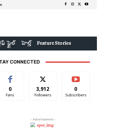
in
ైఫ్ స్టైల్
హెల్త్
Feature Stories
TAY CONNECTED
0
3,912
0
Fans
Followers
Subscribers
- Advertisement -