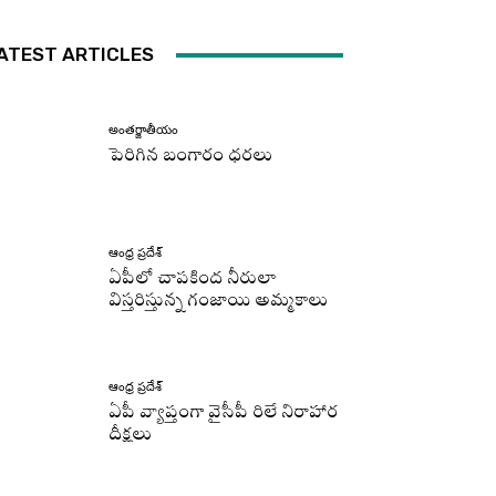
ATEST ARTICLES
అంతర్జాతీయం
పెరిగిన బంగారం ధరలు
ఆంధ్ర ప్రదేశ్
ఏపీలో చాపకింద నీరులా
విస్తరిస్తున్న గంజాయి అమ్మకాలు
ఆంధ్ర ప్రదేశ్
ఏపీ వ్యాప్తంగా వైసీపీ రిలే నిరాహార
దీక్షలు