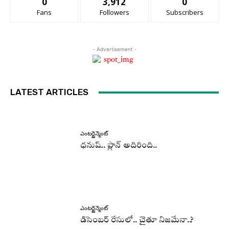
0
3,912
0
Fans
Followers
Subscribers
- Advertisement -
LATEST ARTICLES
ఎంటర్టైన్మెంట్
ధనుష్‌.. ప్లాన్ అదిరింది..
ఎంటర్టైన్మెంట్
డిసెంబర్ రేసులో.. చైతూ నిజమేనా..?