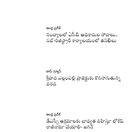
ఆంధ్ర ప్రదేశ్
నంద్యాలలో ఏసీబీ అధికారుల సోదాలు..
సబ్-రిజిస్ట్రార్ కార్యాలయంలో తనిఖీలు
టాప్ న్యూస్
శ్రీపాద ఎల్లంపల్లి ప్రాజెక్టుకు కొనసాగుతున్న
వరద
ఆంధ్ర ప్రదేశ్
డీఎస్సీ అక్రమాలకు బాధ్యత వహిస్తూ లోకేష్‌
రాజీనామా చేయాలి- జగన్