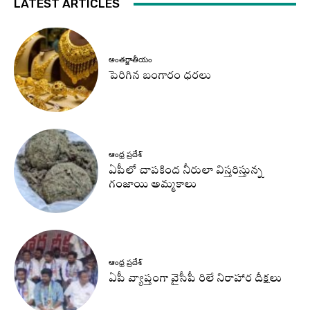
LATEST ARTICLES
అంతర్జాతీయం
పెరిగిన బంగారం ధరలు
ఆంధ్ర ప్రదేశ్
ఏపీలో చాపకింద నీరులా విస్తరిస్తున్న
గంజాయి అమ్మకాలు
ఆంధ్ర ప్రదేశ్
ఏపీ వ్యాప్తంగా వైసీపీ రిలే నిరాహార దీక్షలు