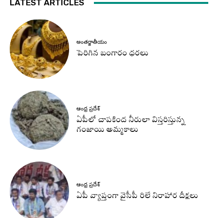
LATEST ARTICLES
అంతర్జాతీయం
పెరిగిన బంగారం ధరలు
ఆంధ్ర ప్రదేశ్
ఏపీలో చాపకింద నీరులా విస్తరిస్తున్న
గంజాయి అమ్మకాలు
ఆంధ్ర ప్రదేశ్
ఏపీ వ్యాప్తంగా వైసీపీ రిలే నిరాహార దీక్షలు