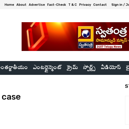
Home
About
Advertise
Fact-Check
T & C
Privacy
Contact
Sign in / J
ంతర్జాతీయం
ఎంటర్టైన్మెంట్
క్రైమ్
స్పోర్ట్స్
వీడియోస్
ల
S
m case