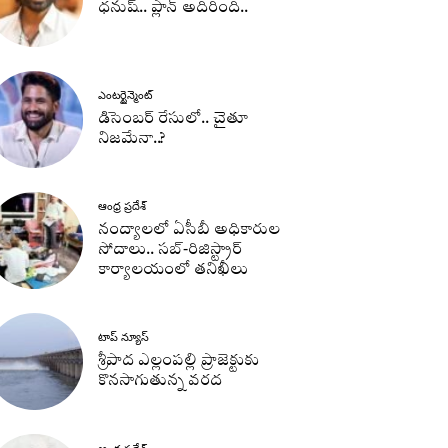
ధనుష్‌.. ప్లాన్ అదిరింది..
ఎంటర్టైన్మెంట్
డిసెంబర్ రేసులో.. చైతూ
నిజమేనా..?
ఆంధ్ర ప్రదేశ్
నంద్యాలలో ఏసీబీ అధికారుల
సోదాలు.. సబ్-రిజిస్ట్రార్
కార్యాలయంలో తనిఖీలు
టాప్ న్యూస్
శ్రీపాద ఎల్లంపల్లి ప్రాజెక్టుకు
కొనసాగుతున్న వరద