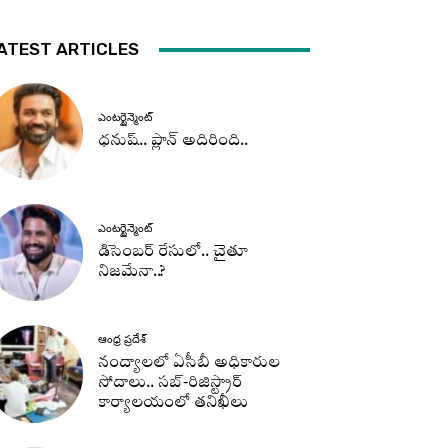
ATEST ARTICLES
ఎంటర్టైన్మెంట్
ధనుష్‌.. ప్లాన్ అదిరింది..
ఎంటర్టైన్మెంట్
డిసెంబర్ రేసులో.. చైతూ
నిజమేనా..?
ఆంధ్ర ప్రదేశ్
నంద్యాలలో ఏసీబీ అధికారుల
సోదాలు.. సబ్-రిజిస్ట్రార్
కార్యాలయంలో తనిఖీలు