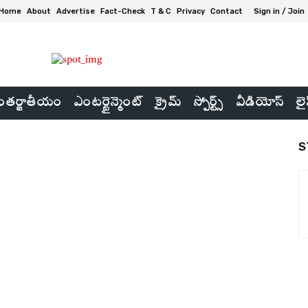
Home
About
Advertise
Fact-Check
T & C
Privacy
Contact
Sign in / Join
తర్జాతీయం
ఎంటర్టైన్మెంట్
క్రైమ్
స్పోర్ట్స్
వీడియోస్
లై
S