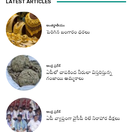
LATEST ARTICLES
అంతర్జాతీయం
పెరిగిన బంగారం ధరలు
ఆంధ్ర ప్రదేశ్
ఏపీలో చాపకింద నీరులా విస్తరిస్తున్న
గంజాయి అమ్మకాలు
ఆంధ్ర ప్రదేశ్
ఏపీ వ్యాప్తంగా వైసీపీ రిలే నిరాహార దీక్షలు