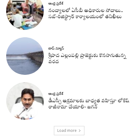
ఆంధ్ర ప్రదేశ్
నంద్యాలలో ఏసీబీ అధికారుల సోదాలు..
సబ్-రిజిస్ట్రార్ కార్యాలయంలో తనిఖీలు
టాప్ న్యూస్
శ్రీపాద ఎల్లంపల్లి ప్రాజెక్టుకు కొనసాగుతున్న
వరద
ఆంధ్ర ప్రదేశ్
డీఎస్సీ అక్రమాలకు బాధ్యత వహిస్తూ లోకేష్‌
రాజీనామా చేయాలి- జగన్
Load more