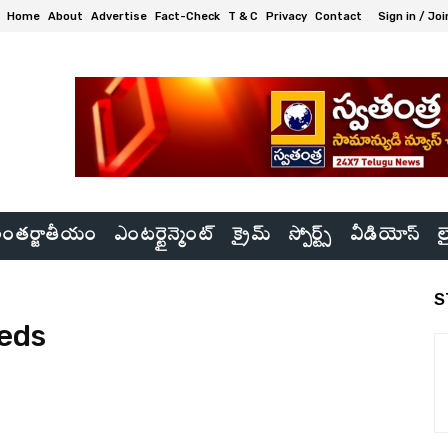
Home
About
Advertise
Fact-Check
T & C
Privacy
Contact
Sign in / Joi
ంతర్జాతీయం
ఎంటర్టైన్మెంట్
క్రైమ్
స్పోర్ట్స్
వీడియోస్
ల
S
eeds