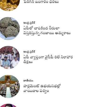
పెరిగిన బంగారం ధరలు
ఆంధ్ర ప్రదేశ్
ఏపీలో చాపకింద నీరులా
విస్తరిస్తున్న గంజాయి అమ్మకాలు
ఆంధ్ర ప్రదేశ్
ఏపీ వ్యాప్తంగా వైసీపీ రిలే నిరాహార
దీక్షలు
జాతీయం
పార్లమెంట్ ఉభయసభల్లో
వాయిదాల పర్వం