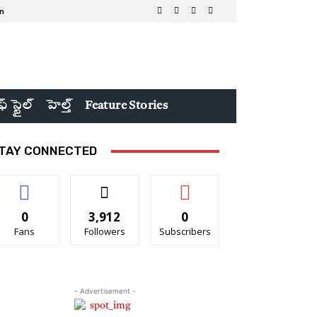
in
ఫ్ స్టైల్
హెల్త్
Feature Stories
TAY CONNECTED
0
3,912
0
Fans
Followers
Subscribers
- Advertisement -