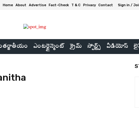
Home
About
Advertise
Fact-Check
T & C
Privacy
Contact
Sign in / Jo
తర్జాతీయం
ఎంటర్టైన్మెంట్
క్రైమ్
స్పోర్ట్స్
వీడియోస్
లై
S
anitha