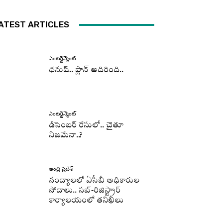
ATEST ARTICLES
ఎంటర్టైన్మెంట్
ధనుష్‌.. ప్లాన్ అదిరింది..
ఎంటర్టైన్మెంట్
డిసెంబర్ రేసులో.. చైతూ
నిజమేనా..?
ఆంధ్ర ప్రదేశ్
నంద్యాలలో ఏసీబీ అధికారుల
సోదాలు.. సబ్-రిజిస్ట్రార్
కార్యాలయంలో తనిఖీలు