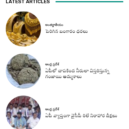
LATEST ARTICLES
అంతర్జాతీయం
పెరిగిన బంగారం ధరలు
ఆంధ్ర ప్రదేశ్
ఏపీలో చాపకింద నీరులా విస్తరిస్తున్న
గంజాయి అమ్మకాలు
ఆంధ్ర ప్రదేశ్
ఏపీ వ్యాప్తంగా వైసీపీ రిలే నిరాహార దీక్షలు