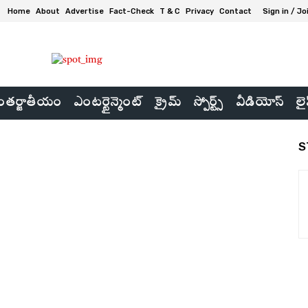
Home
About
Advertise
Fact-Check
T & C
Privacy
Contact
Sign in / Jo
తర్జాతీయం
ఎంటర్టైన్మెంట్
క్రైమ్
స్పోర్ట్స్
వీడియోస్
లై
S