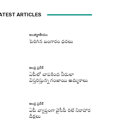
ATEST ARTICLES
అంతర్జాతీయం
పెరిగిన బంగారం ధరలు
ఆంధ్ర ప్రదేశ్
ఏపీలో చాపకింద నీరులా
విస్తరిస్తున్న గంజాయి అమ్మకాలు
ఆంధ్ర ప్రదేశ్
ఏపీ వ్యాప్తంగా వైసీపీ రిలే నిరాహార
దీక్షలు