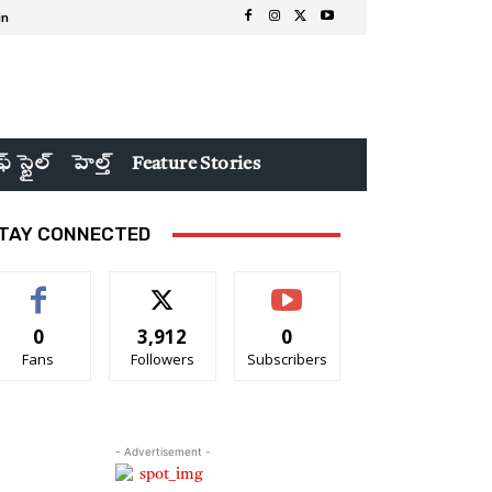
in
ఫ్ స్టైల్
హెల్త్
Feature Stories
TAY CONNECTED
0
3,912
0
Fans
Followers
Subscribers
- Advertisement -