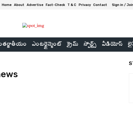
Home
About
Advertise
Fact-Check
T & C
Privacy
Contact
Sign in / Joi
తర్జాతీయం
ఎంటర్టైన్మెంట్
క్రైమ్
స్పోర్ట్స్
వీడియోస్
లై
S
 news