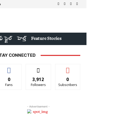
n
ఫ్ స్టైల్
హెల్త్
Feature Stories
TAY CONNECTED
0
3,912
0
Fans
Followers
Subscribers
- Advertisement -