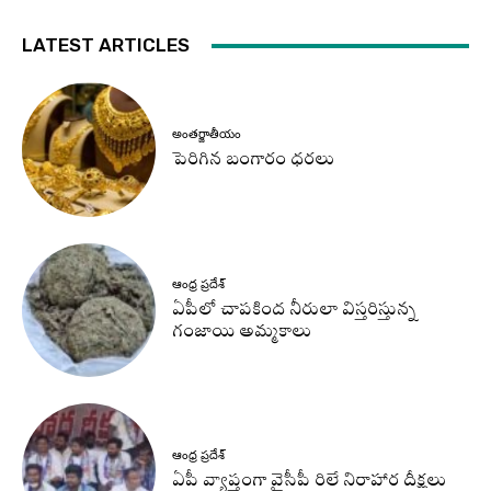
LATEST ARTICLES
అంతర్జాతీయం
పెరిగిన బంగారం ధరలు
ఆంధ్ర ప్రదేశ్
ఏపీలో చాపకింద నీరులా విస్తరిస్తున్న
గంజాయి అమ్మకాలు
ఆంధ్ర ప్రదేశ్
ఏపీ వ్యాప్తంగా వైసీపీ రిలే నిరాహార దీక్షలు