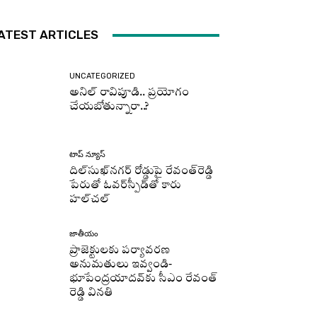
ATEST ARTICLES
UNCATEGORIZED
అనిల్ రావిపూడి.. ప్రయోగం
చేయబోతున్నారా..?
టాప్ న్యూస్
దిల్‌సుఖ్‌నగర్‌ రోడ్డుపై రేవంత్‌రెడ్డి
పేరుతో ఓవర్‌స్పీడ్‌తో కారు
హల్‌చల్‌
జాతీయం
ప్రాజెక్టులకు పర్యావరణ
అనుమతులు ఇవ్వండి-
భూపేంద్రయాదవ్‌కు సీఎం రేవంత్‌
రెడ్డి వినతి