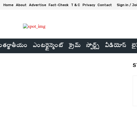
Home
About
Advertise
Fact-Check
T & C
Privacy
Contact
Sign in / Jo
తర్జాతీయం
ఎంటర్టైన్మెంట్
క్రైమ్
స్పోర్ట్స్
వీడియోస్
లై
S