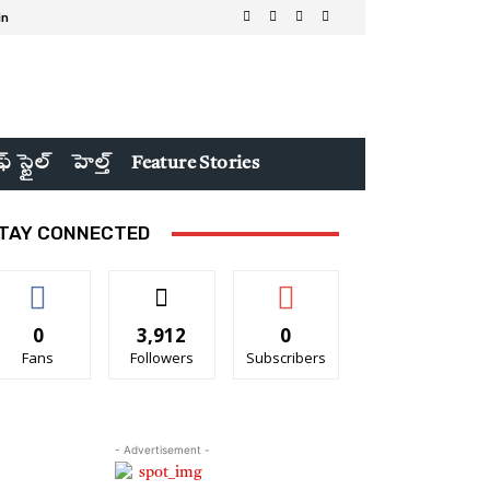
in
ఫ్ స్టైల్
హెల్త్
Feature Stories
TAY CONNECTED
0
3,912
0
Fans
Followers
Subscribers
- Advertisement -