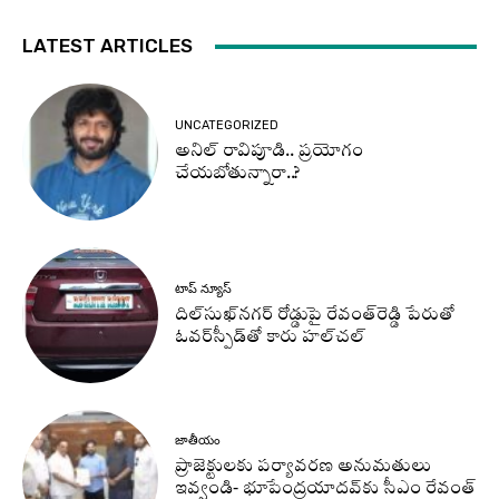
LATEST ARTICLES
UNCATEGORIZED
అనిల్ రావిపూడి.. ప్రయోగం
చేయబోతున్నారా..?
టాప్ న్యూస్
దిల్‌సుఖ్‌నగర్‌ రోడ్డుపై రేవంత్‌రెడ్డి పేరుతో
ఓవర్‌స్పీడ్‌తో కారు హల్‌చల్‌
జాతీయం
ప్రాజెక్టులకు పర్యావరణ అనుమతులు
ఇవ్వండి- భూపేంద్రయాదవ్‌కు సీఎం రేవంత్‌