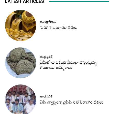
LATEST ARTICLES
అంతర్జాతీయం
పెరిగిన బంగారం ధరలు
ఆంధ్ర ప్రదేశ్
ఏపీలో చాపకింద నీరులా విస్తరిస్తున్న
గంజాయి అమ్మకాలు
ఆంధ్ర ప్రదేశ్
ఏపీ వ్యాప్తంగా వైసీపీ రిలే నిరాహార దీక్షలు