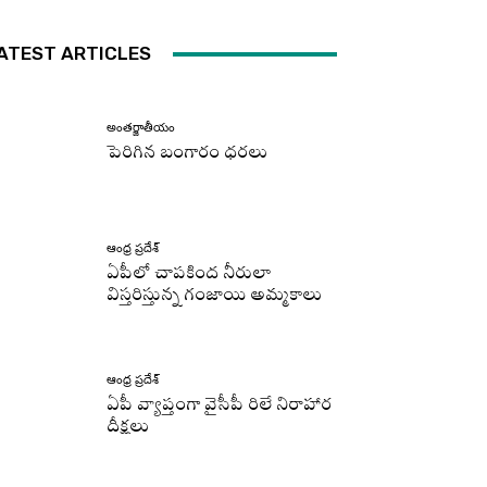
ATEST ARTICLES
అంతర్జాతీయం
పెరిగిన బంగారం ధరలు
ఆంధ్ర ప్రదేశ్
ఏపీలో చాపకింద నీరులా
విస్తరిస్తున్న గంజాయి అమ్మకాలు
ఆంధ్ర ప్రదేశ్
ఏపీ వ్యాప్తంగా వైసీపీ రిలే నిరాహార
దీక్షలు