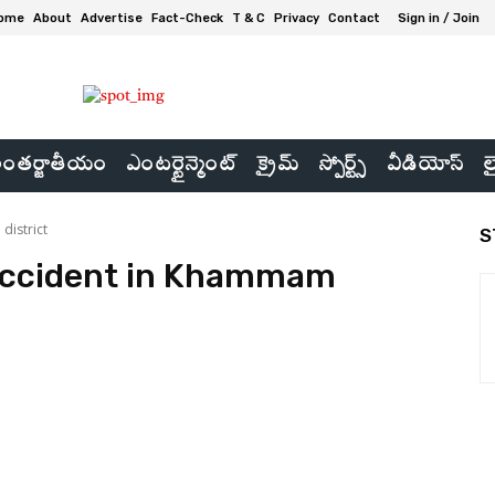
ome
About
Advertise
Fact-Check
T & C
Privacy
Contact
Sign in / Join
ంతర్జాతీయం
ఎంటర్టైన్మెంట్
క్రైమ్
స్పోర్ట్స్
వీడియోస్
ల
district
S
accident in Khammam