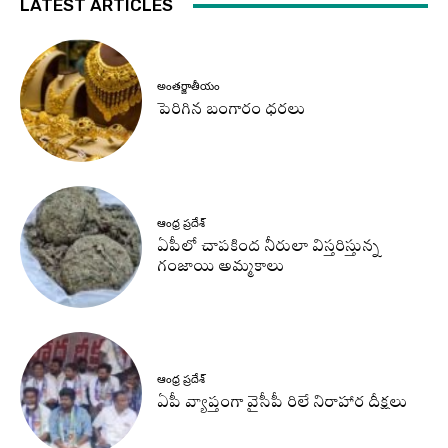
LATEST ARTICLES
అంతర్జాతీయం
పెరిగిన బంగారం ధరలు
ఆంధ్ర ప్రదేశ్
ఏపీలో చాపకింద నీరులా విస్తరిస్తున్న
గంజాయి అమ్మకాలు
ఆంధ్ర ప్రదేశ్
ఏపీ వ్యాప్తంగా వైసీపీ రిలే నిరాహార దీక్షలు